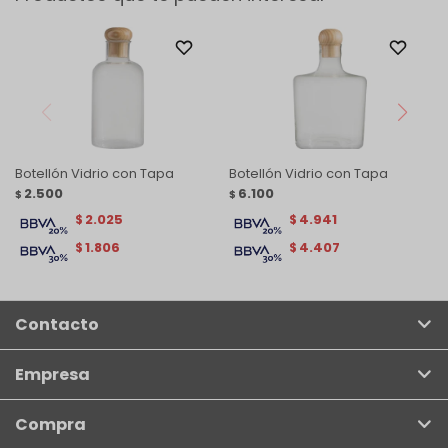
Botellón Vidrio con Tapa
Botellón Vidrio con Tapa
2.500
6.100
$
$
2.025
4.941
$
$
1.806
4.407
$
$
Contacto
Empresa
Compra