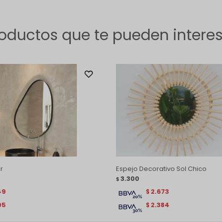
oductos que te pueden intere
r
Espejo Decorativo Sol Chico
3.300
$
49
2.673
$
95
2.384
$