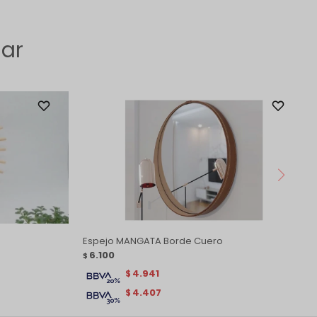
sar
Espejo MANGATA Borde Cuero
6.100
$
4.941
$
4.407
$