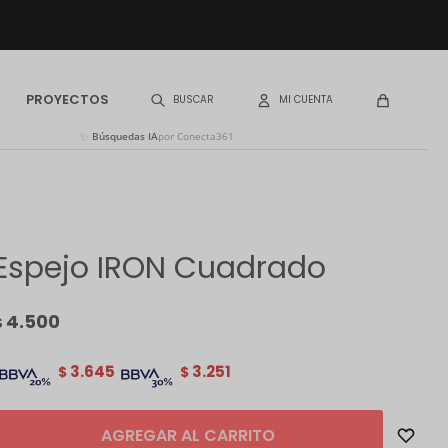
PROYECTOS
✨
Búsquedas IA
por Conecta361
Espejo IRON Cuadrado
4.500
$
3.645
3.251
$
$
AGREGAR AL CARRITO