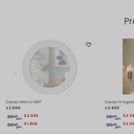
Pr
Espejo Marco MDF
Espejo Irregula
2.500
2.900
$
$
2.025
2.3
$
$
1.806
2.0
$
$