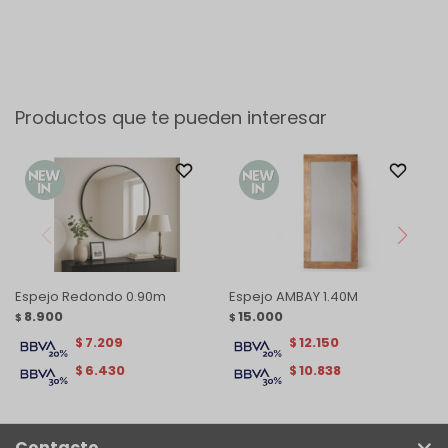
Productos que te pueden interesar
Espejo Redondo 0.90m
Espejo AMBAY 1.40M
8.900
15.000
$
$
7.209
12.150
$
$
6.430
10.838
$
$
Contacto