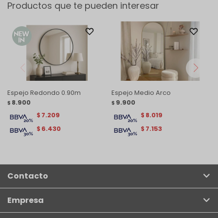
Productos que te pueden interesar
Espejo Redondo 0.90m
Espejo Medio Arco
8.900
9.900
$
$
7.209
8.019
$
$
6.430
7.153
$
$
Contacto
Empresa