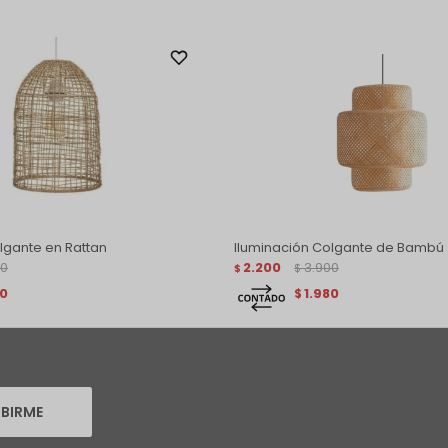
lgante en Rattan
Iluminación Colgante de Bambú
00
2.200
3.900
$
$
80
1.980
$
IBIRME