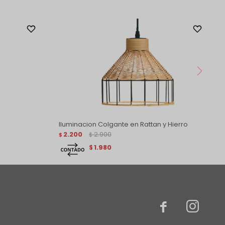
Iluminacion Colgante en Rattan y Hierro
2.200
2.900
$
$
1.980
$

