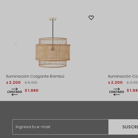
Iluminación Colgante Bambú
Iluminación Co
2.200
5.100
2.200
2.9
$
$
$
$
1.980
1.9
$
$
SUSCR