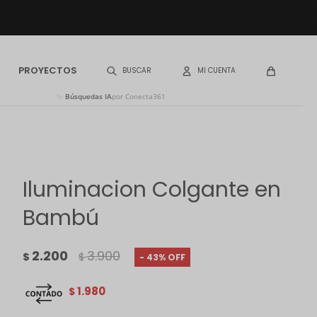
PROYECTOS
✨
Búsquedas IA
por Conecta361
Iluminacion Colgante en
Bambú
2.200
3.900
$
$
43
1.980
$