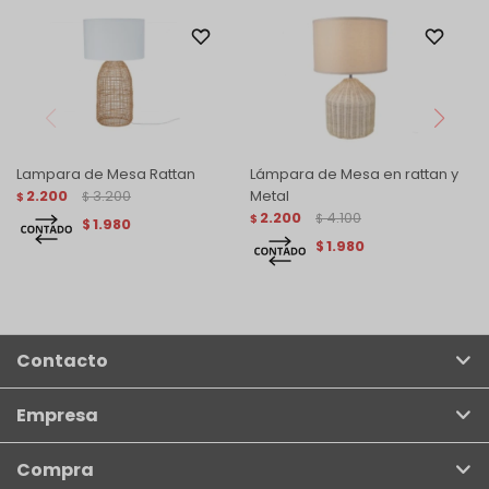
Lampara de Mesa Rattan
Lámpara de Mesa en rattan y
2.200
3.200
Metal
$
$
2.200
4.100
$
$
1.980
$
1.980
$
Contacto
Empresa
Compra