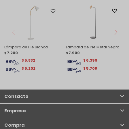
Lámpara de Pie Blanca
Lámpara de Pie Metal Negro
7.200
7.900
$
$
5.832
6.399
$
$
5.202
5.708
$
$
Contacto
Empresa
Compra