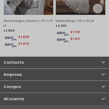
Manta Negro y Blanco 1.70 x 1.70
Manta Beige 1.25 x 1.50 M
M
2.100
$
1.900
$
1.701
$
1.539
$
1.517
$
1.373
$
Contacto
Empresa
Compra
Mi cuenta