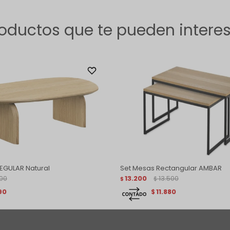
oductos que te pueden intere
REGULAR Natural
Set Mesas Rectangular AMBAR
900
13.200
13.500
$
$
90
11.880
$