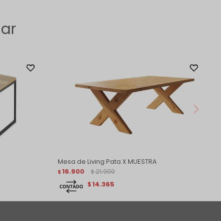
sar
Mesa de Living Pata X MUESTRA
16.900
21.900
$
$
14.365
$