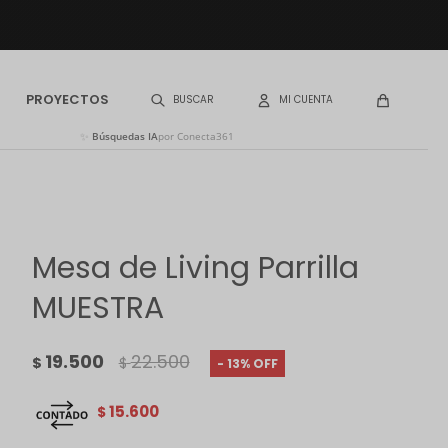
PROYECTOS
✨
Búsquedas IA
por Conecta361
Mesa de Living Parrilla
MUESTRA
19.500
22.500
$
$
13
15.600
$