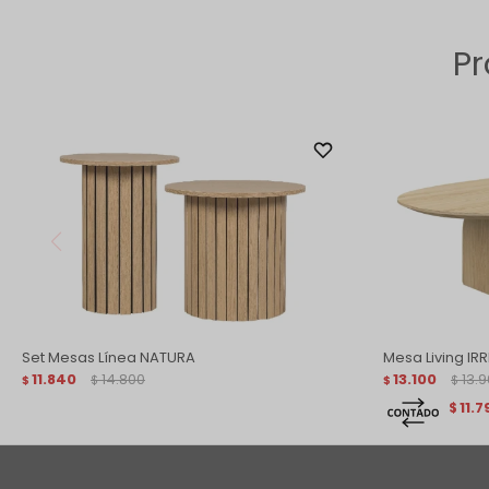
Pr
Set Mesas Línea NATURA
Mesa Living IR
11.840
14.800
13.100
13.
$
$
$
$
11.7
$