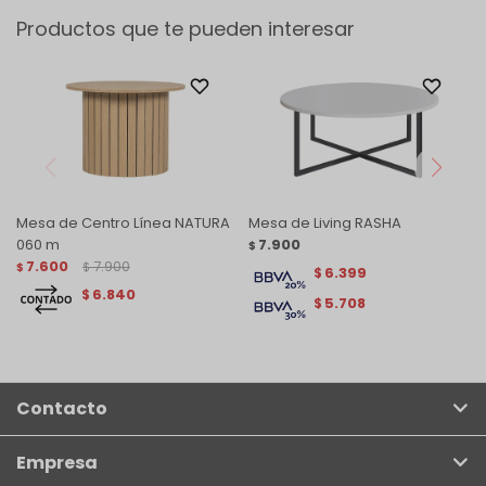
Productos que te pueden interesar
Mesa de Centro Línea NATURA
Mesa de Living RASHA
060 m
7.900
$
7.600
7.900
$
$
6.399
$
6.840
$
5.708
$
Contacto
Empresa