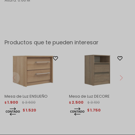
Altura: 0.66 M
Productos que te pueden interesar
Mesa de Luz ENSUEÑO
Mesa de Luz DECORE
1.900
3.600
2.500
3.100
$
$
$
$
1.520
1.750
$
$