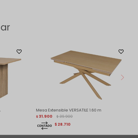
sar
A
Mesa Extensible VERSATILE 1.60 m
31.900
39.900
$
$
28.710
$