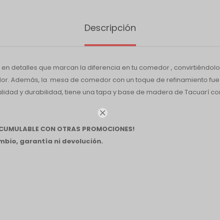
Descripción
 en detalles que marcan la diferencia en tu comedor , convirtiéndol
dor. Además, la mesa de comedor con un toque de refinamiento fu
alidad y durabilidad, tiene una tapa y base de madera de Tacuarí co
.

 ACUMULABLE CON OTRAS PROMOCIONES!
bio, garantía ni devolución.