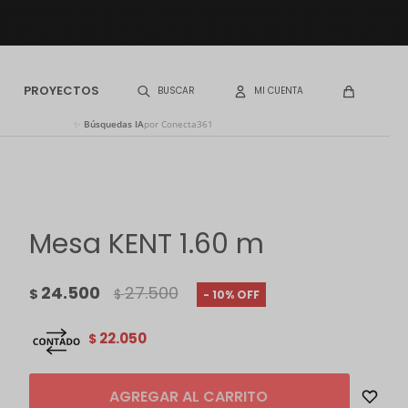
PROYECTOS
✨
Búsquedas IA
por Conecta361
Mesa KENT 1.60 m
24.500
27.500
$
$
10
22.050
$
AGREGAR AL CARRITO