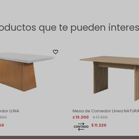
oductos que te pueden intere
dor LUNA
Mesa de Comedor Línea NATUR
.800
13.200
17.300
$
$
50
11.220
$