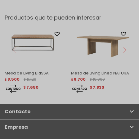
Productos que te pueden interesar
Mesa de Living BRISSA
Mesa de Living Línea NATURA
8.500
11.120
8.700
10.900
$
$
$
$
7.650
7.830
$
$
Contacto
Empresa