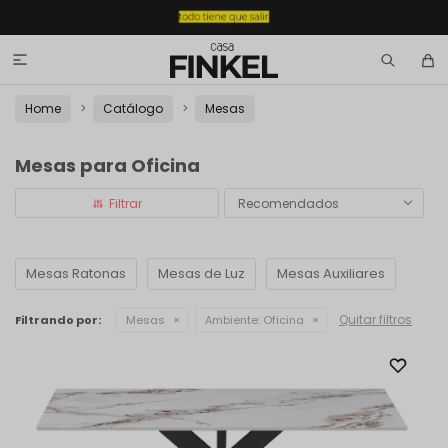

Home
Catálogo
Mesas
Mesas para Oficina
Recomendados
Mesas Ratonas
Mesas de Luz
Mesas Auxiliares
Quitar filtros
Filtrando por:
Mesas
Ambiente:
Oficina