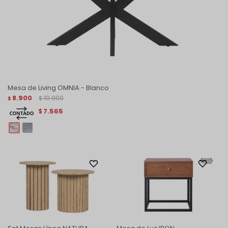
Mesa de Living OMNIA - Blanco
8.900
10.900
$
$
7.565
$