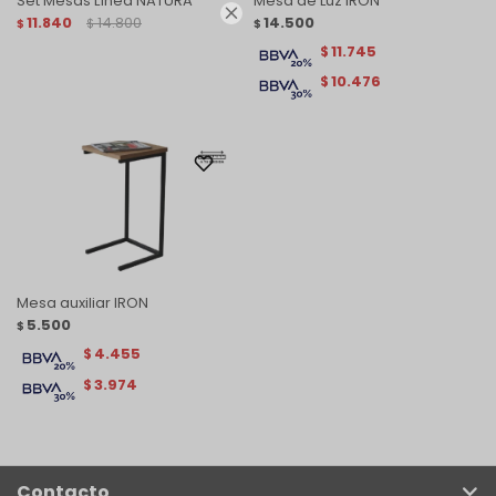
Set Mesas Línea NATURA
Mesa de Luz IRON

11.840
14.800
14.500
$
$
$
11.745
$
10.476
$
Mesa auxiliar IRON
5.500
$
4.455
$
3.974
$
Contacto