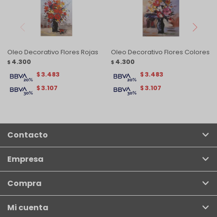
Oleo Decorativo Flores Rojas
Oleo Decorativo Flores Colores
4.300
4.300
$
$
3.483
3.483
$
$
3.107
3.107
$
$
Contacto
Empresa
Compra
Mi cuenta