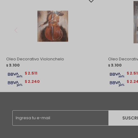
Oleo Decorativo Violonchelo
Oleo Decorati
3.100
3.100
$
$
2.511
2.51
$
$
2.240
2.2
$
$
SUSCR