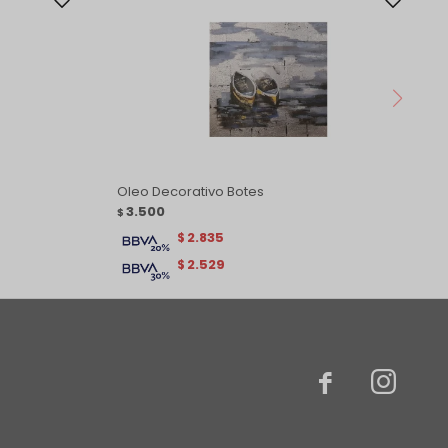
Oleo Decorativo Botes
3.500
$
2.835
$
2.529
$

