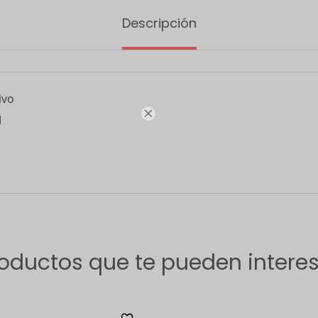
Descripción
ivo

M
oductos que te pueden intere