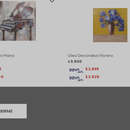
vo Piano
Oleo Decorativo Florero
3.500
$
1
2.835
$
40
2.529
$
IBIRME