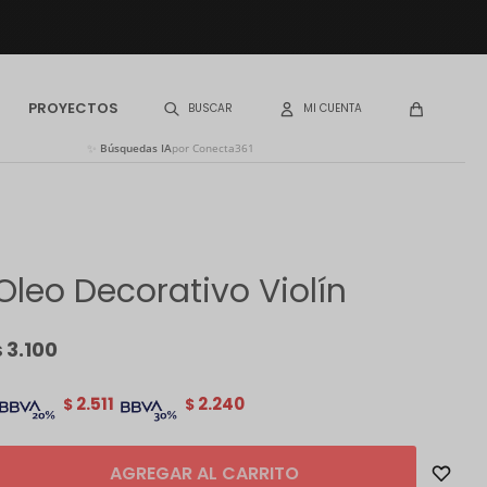
PROYECTOS
✨
Búsquedas IA
por Conecta361
Oleo Decorativo Violín
3.100
$
2.511
2.240
$
$
AGREGAR AL CARRITO