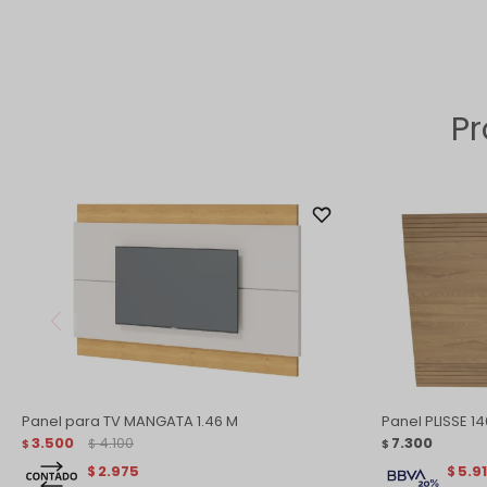
Pr
Panel para TV MANGATA 1.46 M
Panel PLISSE 14
3.500
4.100
7.300
$
$
$
2.975
5.9
$
$