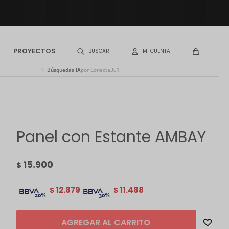
PROYECTOS
✨
Búsquedas IA
por Conecta361
Panel con Estante AMBAY
15.900
$
12.879
11.488
$
$
AGREGAR AL CARRITO