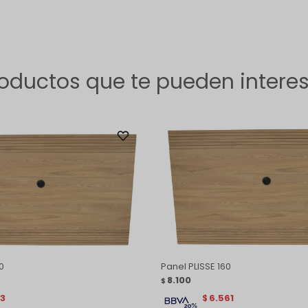
oductos que te pueden intere
0
Panel PLISSE 160
8.100
$
13
6.561
$