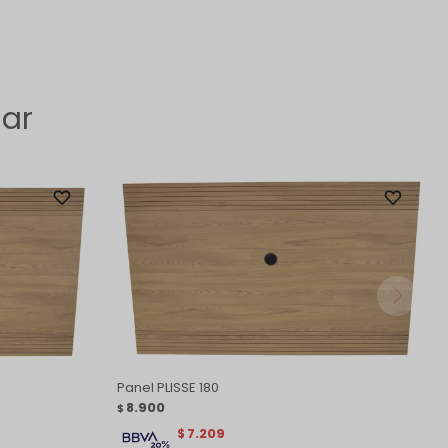
sar
Panel PLISSE 180
8.900
$
7.209
$