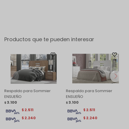
Productos que te pueden interesar
Respaldo para Sommier
Respaldo para Sommier
ENSUEÑO
ENSUEÑO
3.100
3.100
$
$
2.511
2.511
$
$
2.240
2.240
$
$