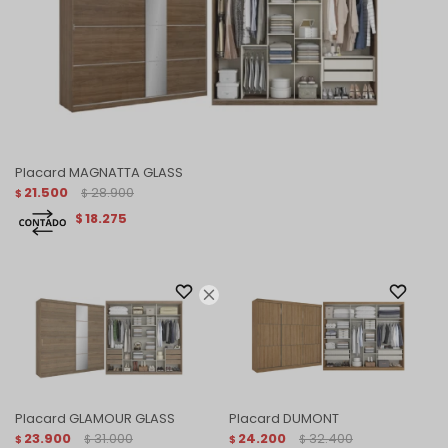
Placard MAGNATTA GLASS
21.500
28.900
$
$
18.275
$

Placard GLAMOUR GLASS
Placard DUMONT
23.900
31.000
24.200
32.400
$
$
$
$