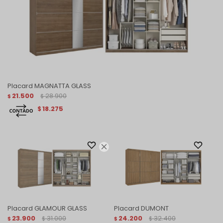
Placard MAGNATTA GLASS
21.500
28.900
$
$
18.275
$

Placard GLAMOUR GLASS
Placard DUMONT
23.900
31.000
24.200
32.400
$
$
$
$