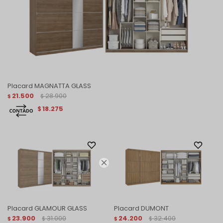
Placard MAGNATTA GLASS
21.500
28.900
$
$
18.275
$

Placard GLAMOUR GLASS
Placard DUMONT
23.900
31.000
24.200
32.400
$
$
$
$