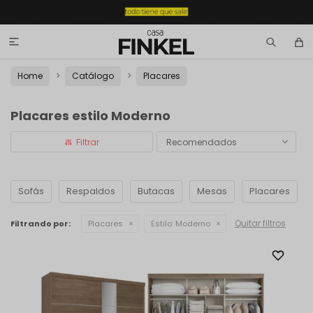

Home
Catálogo
Placares
Placares estilo Moderno
Recomendados
Sofás
Respaldos
Butacas
Mesas
Placares
Quitar filtros
Filtrando por:
Placares
Estilo:
Moderno