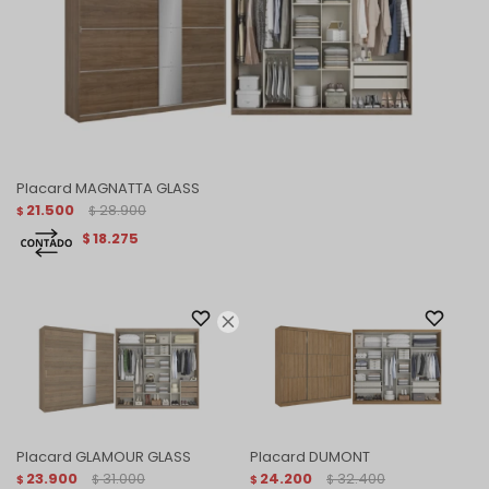
Placard MAGNATTA GLASS
21.500
28.900
$
$
18.275
$

Placard GLAMOUR GLASS
Placard DUMONT
23.900
31.000
24.200
32.400
$
$
$
$