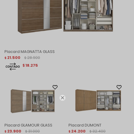
Placard MAGNATTA GLASS
21.500
28.900
$
$
18.275
$

Placard GLAMOUR GLASS
Placard DUMONT
23.900
31.000
24.200
32.400
$
$
$
$