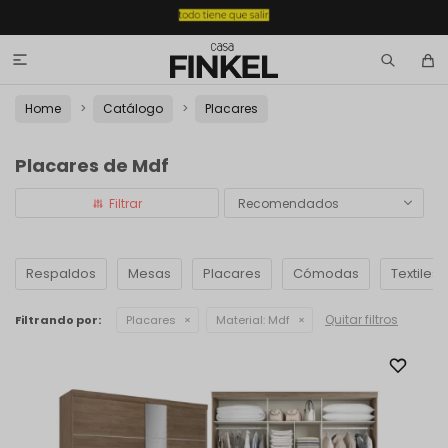

Home
Catálogo
Placares
Placares de Mdf
Recomendados
Respaldos
Mesas
Placares
Cómodas
Textiles
Quitar filtros
Filtrando por:
Placares
Material:
Mdf