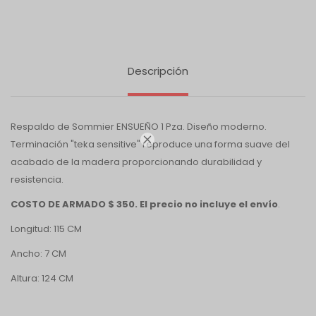
Descripción
Respaldo de Sommier ENSUEÑO 1 Pza. Diseño moderno.

Terminación "teka sensitive" reproduce una forma suave del
acabado de la madera proporcionando durabilidad y
resistencia.
COSTO DE ARMADO $ 350. El precio no incluye el envío
.
Longitud: 115 CM
Ancho: 7 CM
Altura: 124 CM