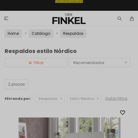

Home
Catálogo
Respaldos
Respaldos estilo Nórdico
Recomendados
2 plazas
Quitar filtros
Filtrando por:
Respaldos
Estilo:
Nórdico