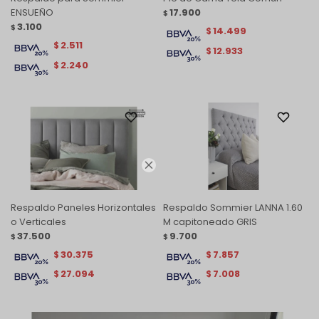
ENSUEÑO
17.900
$
3.100
$
14.499
$
2.511
$
12.933
$
2.240
$

Respaldo Paneles Horizontales
Respaldo Sommier LANNA 1.60
o Verticales
M capitoneado GRIS
37.500
9.700
$
$
30.375
7.857
$
$
27.094
7.008
$
$