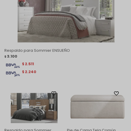
Respaldo para Sommier ENSUEÑO
3.100
$
2.511
$
2.240
$
Respaldo para Sommier
Pie de Cama Tela Común