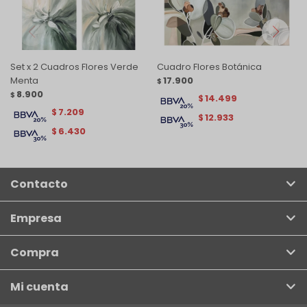
Set x 2 Cuadros Flores Verde
Cuadro Flores Botánica
Menta
17.900
$
8.900
$
14.499
$
7.209
$
12.933
$
6.430
$
Contacto
Empresa
Compra
Mi cuenta