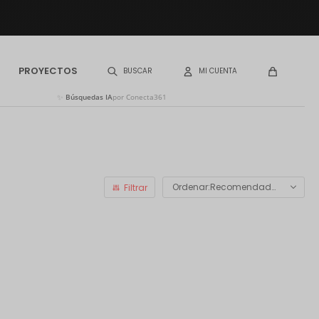
PROYECTOS
✨
Búsquedas IA
por Conecta361
Recomendados