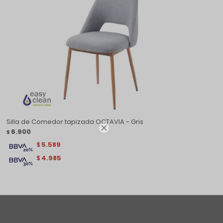
Silla de Comedor tapizada OCTAVIA - Gris

6.900
$
5.589
$
4.985
$