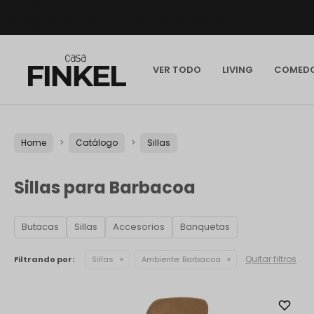
VER TODO
LIVING
COMED
Home
Catálogo
Sillas
Sillas para Barbacoa
Butacas
Sillas
Accesorios
Banquetas
Quitar filtros
Filtrando por:
Sillas
Ambiente:
Barbacoa