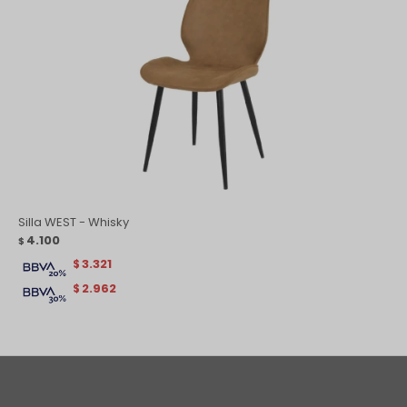
Silla WEST - Whisky
4.100
$
3.321
$
2.962
$