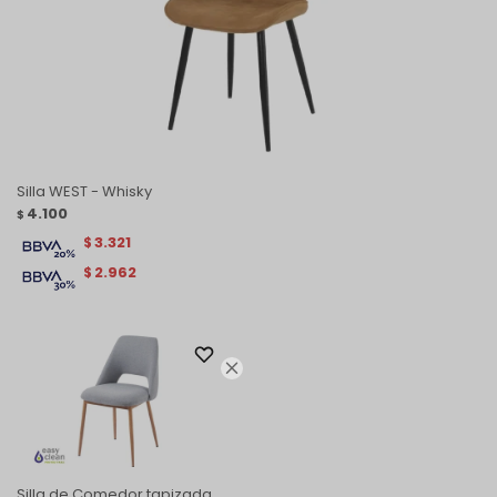
Silla WEST - Whisky
4.100
$
3.321
$
2.962
$

Silla de Comedor tapizada