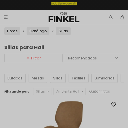

Home
Catálogo
Sillas
Sillas para Hall
Recomendados
Butacas
Mesas
Sillas
Textiles
Luminarias
Ac
Quitar filtros
Filtrando por:
Sillas
Ambiente:
Hall