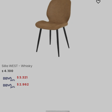
Silla WEST - Whisky
4.100
$
3.321
$
2.962
$