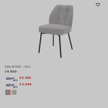
Silla MORA - Gris
6.500
$
5.265
$
4.696
$