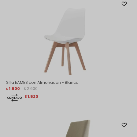
Silla EAMES con Almohadon - Blanca
1.900
2.600
$
$
1.520
$