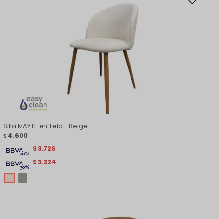
Silla MAYTE en Tela - Beige
4.600
$
3.726
$
3.324
$