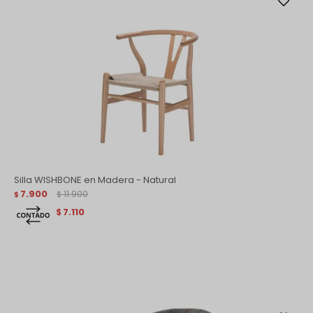
Silla WISHBONE en Madera - Natural
7.900
11.900
$
$
7.110
$