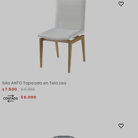
Silla ANTO Tapizada en Tela Lisa
7.500
9.900
$
$
6.000
$