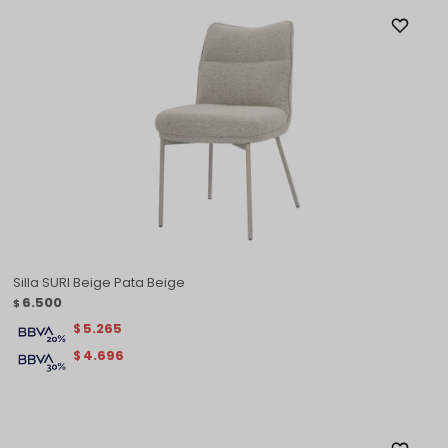
Silla SURI Beige Pata Beige
6.500
$
5.265
$
4.696
$