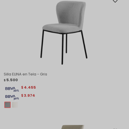
Silla ELINA en Tela - Gris
5.500
$
4.455
$
3.974
$