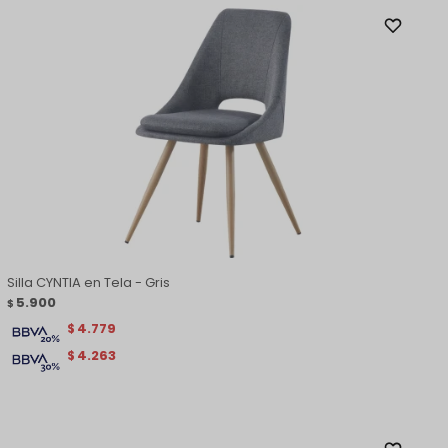
Silla CYNTIA en Tela - Gris
5.900
$
4.779
$
4.263
$