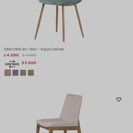
Silla LYNA en Tela - Aqua Velvet
4.000
4.600
$
$
3.600
$