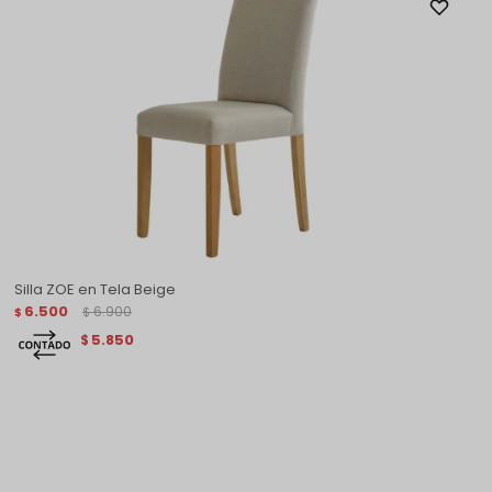
Silla ZOE en Tela Beige
6.500
6.900
$
$
5.850
$