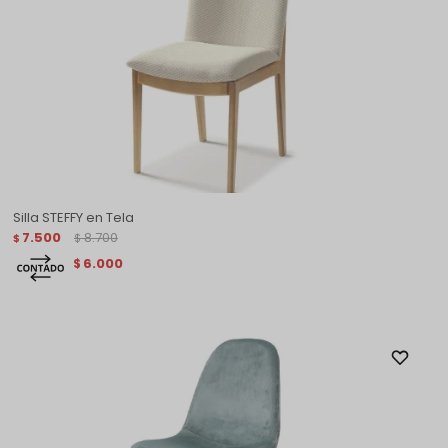
Silla STEFFY en Tela
7.500
8.700
$
$
6.000
$