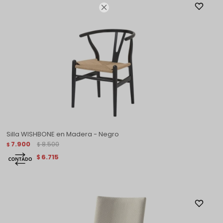

Silla WISHBONE en Madera - Negro
7.900
8.500
$
$
6.715
$