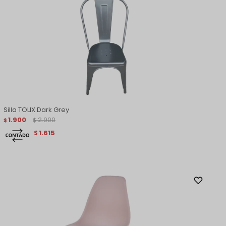
Silla TOLIX Dark Grey
1.900
2.900
$
$
1.615
$