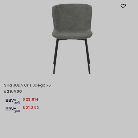
Silla JULIA Gris Juego x6
29.400
$
23.814
$
21.242
$