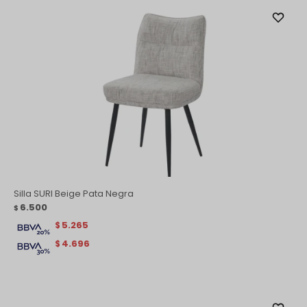
Silla SURI Beige Pata Negra
6.500
$
5.265
$
4.696
$