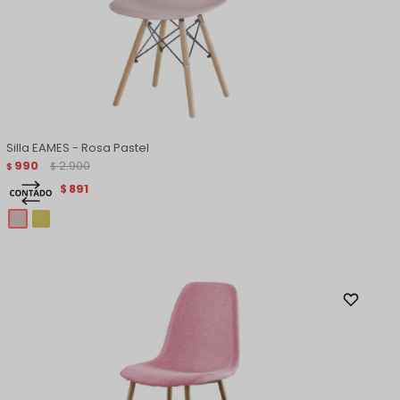
Silla EAMES - Rosa Pastel
990
2.900
$
$
891
$