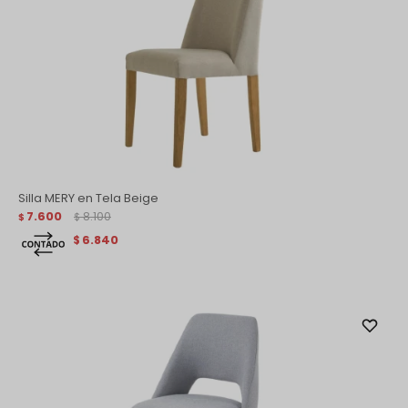
Silla MERY en Tela Beige
7.600
8.100
$
$
6.840
$