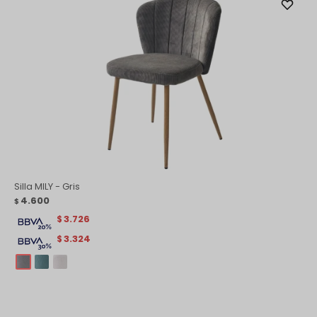
Silla MILY - Gris
4.600
$
3.726
$
3.324
$