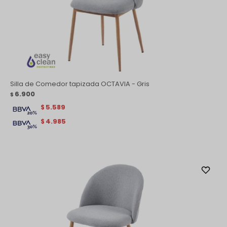
Silla de Comedor tapizada OCTAVIA - Gris
6.900
$
5.589
$
4.985
$