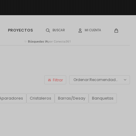
PROYECTOS
✨
Búsquedas IA
por Conecta361
Recomendados
Aparadores
Cristaleros
Barras/Desay
Banquetas