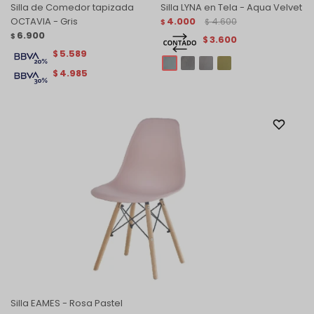
Silla de Comedor tapizada
Silla LYNA en Tela - Aqua Velvet
OCTAVIA - Gris
4.000
4.600
$
$
6.900
$
3.600
$
5.589
$
4.985
$
Silla EAMES - Rosa Pastel