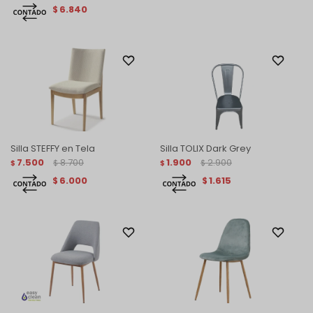
6.840
$
Silla STEFFY en Tela
Silla TOLIX Dark Grey
7.500
8.700
1.900
2.900
$
$
$
$
6.000
1.615
$
$