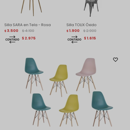
Silla SARA en Tela - Rosa
Silla TOLIX Óxido
3.500
4.100
1.900
2.900
$
$
$
$
2.975
1.615
$
$