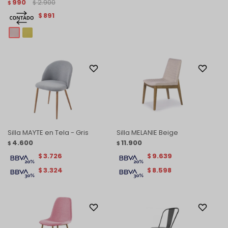
990
2.900
$
$
891
$
Silla MAYTE en Tela - Gris
Silla MELANIE Beige
4.600
11.900
$
$
3.726
9.639
$
$
3.324
8.598
$
$