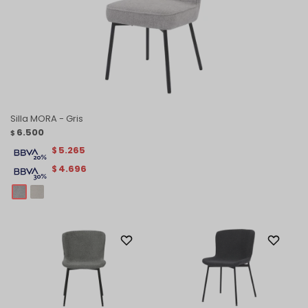
Silla MORA - Gris
6.500
$
5.265
$
4.696
$