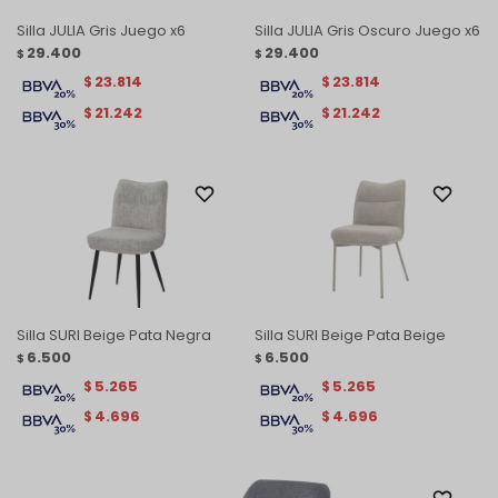
Silla JULIA Gris Juego x6
Silla JULIA Gris Oscuro Juego x6
29.400
29.400
$
$
23.814
23.814
$
$
21.242
21.242
$
$
Silla SURI Beige Pata Negra
Silla SURI Beige Pata Beige
6.500
6.500
$
$
5.265
5.265
$
$
4.696
4.696
$
$