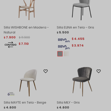
Silla WISHBONE en Madera -
Silla ELINA en Tela - Gris
Natural
5.500
$
7.900
11.900
$
$
4.455
$
7.110
$
3.974
$
Silla MAYTE en Tela - Beige
Silla MILY - Gris
4.600
4.600
$
$