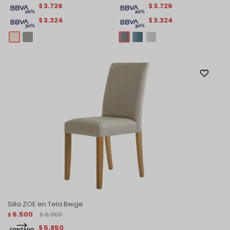
3.726
3.726
$
$
3.324
3.324
$
$
Silla ZOE en Tela Beige
6.500
6.900
$
$
5.850
$