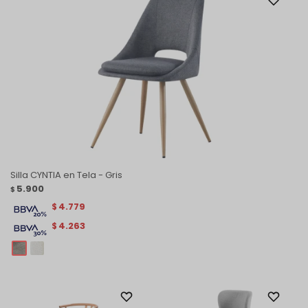
Silla CYNTIA en Tela - Gris
5.900
$
4.779
$
4.263
$