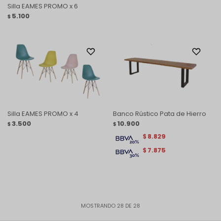
Silla EAMES PROMO x 6
5.100
$
Silla EAMES PROMO x 4
Banco Rústico Pata de Hierro
3.500
10.900
$
$
8.829
$
7.875
$
MOSTRANDO
28
DE
28