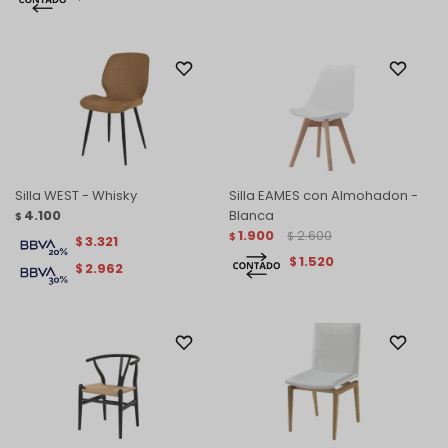
Silla WEST - Whisky
Silla EAMES con Almohadon -
4.100
Blanca
$
1.900
2.600
$
$
3.321
$
1.520
$
2.962
$