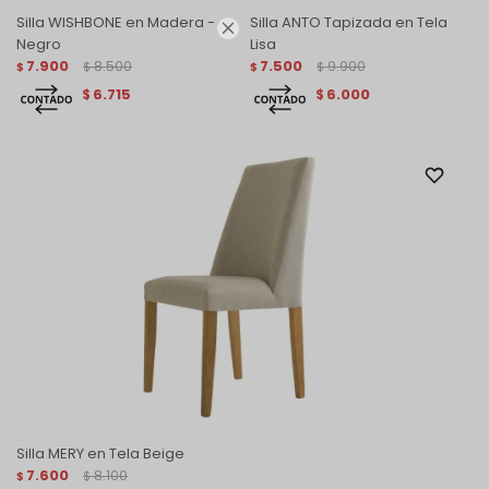
Silla WISHBONE en Madera -
Silla ANTO Tapizada en Tela

Negro
Lisa
7.900
8.500
7.500
9.900
$
$
$
$
6.715
6.000
$
$
Silla MERY en Tela Beige
7.600
8.100
$
$