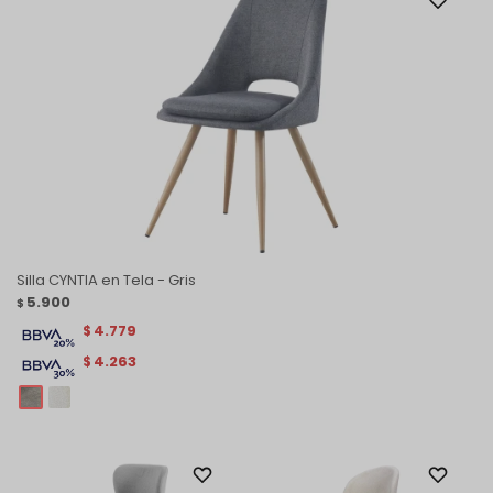
Silla CYNTIA en Tela - Gris
5.900
$
4.779
$
4.263
$