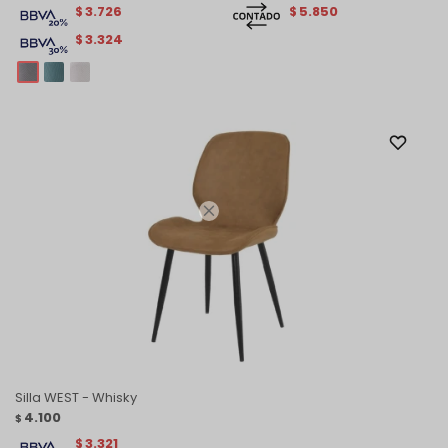
3.726
5.850
$
$
3.324
$

Silla WEST - Whisky
4.100
$
3.321
$