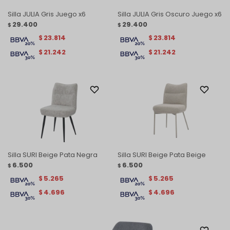
Silla JULIA Gris Juego x6
Silla JULIA Gris Oscuro Juego x6
29.400
29.400
$
$
23.814
23.814
$
$
21.242
21.242
$
$
Silla SURI Beige Pata Negra
Silla SURI Beige Pata Beige
6.500
6.500
$
$
5.265
5.265
$
$
4.696
4.696
$
$