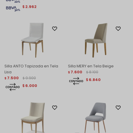
2.962
$
Silla ANTO Tapizada en Tela
Silla MERY en Tela Beige
Lisa
7.600
8.100
$
$
7.500
9.900
$
$
6.840
$
6.000
$