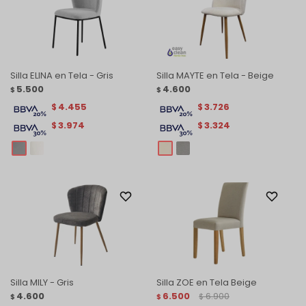
Silla ELINA en Tela - Gris
Silla MAYTE en Tela - Beige
5.500
4.600
$
$
4.455
3.726
$
$
3.974
3.324
$
$
Silla MILY - Gris
Silla ZOE en Tela Beige
4.600
6.500
6.900
$
$
$