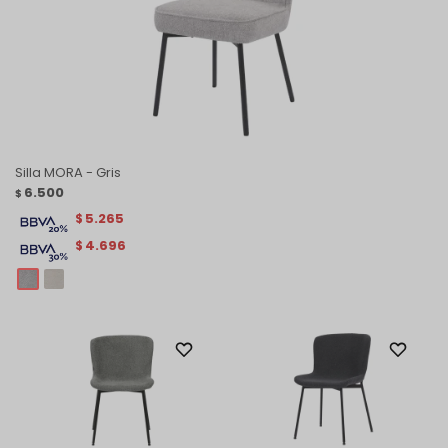
Silla MORA - Gris
6.500
$
5.265
$
4.696
$