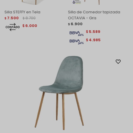
Silla STEFFY en Tela
Silla de Comedor tapizada
7.500
8.700
OCTAVIA - Gris
$
$
6.900
$
6.000
$
5.589
$
4.985
$