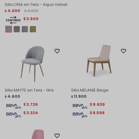
Silla LYNA en Tela - Aqua Velvet
4.000
4.600
$
$
3.600
$
Silla MAYTE en Tela - Gris
Silla MELANIE Beige
4.600
11.900
$
$
3.726
9.639
$
$
3.324
8.598
$
$