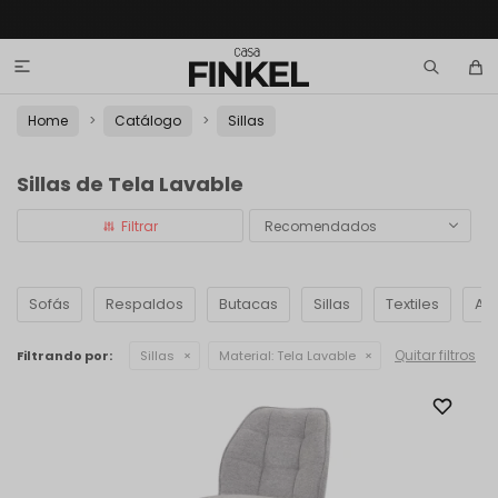

Home
Catálogo
Sillas
Sillas de Tela Lavable
Recomendados
Sofás
Respaldos
Butacas
Sillas
Textiles
Ac
Quitar filtros
Filtrando por:
Sillas
Material:
Tela Lavable