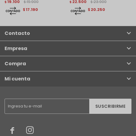
19.100
19.900
22.500
23.900
$
$
$
$
17.190
20.250
$
$
Contacto
Empresa
Compra
Mi cuenta
SUSCRIBIRME

