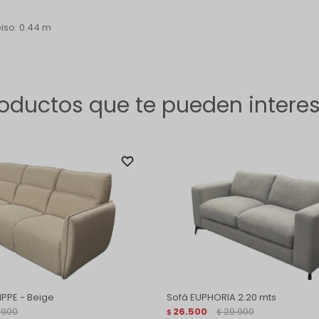
piso: 0.44 m
oductos que te pueden intere
IPPE - Beige
Sofá EUPHORIA 2.20 mts
.900
26.500
29.900
$
$