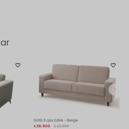
sar
Sofá 3 cps LUNA - Beige
26.900
32.880
$
$