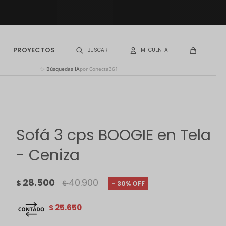
PROYECTOS
✨
Búsquedas IA
por Conecta361
Sofá 3 cps BOOGIE en Tela
- Ceniza
28.500
40.900
$
$
30
25.650
$