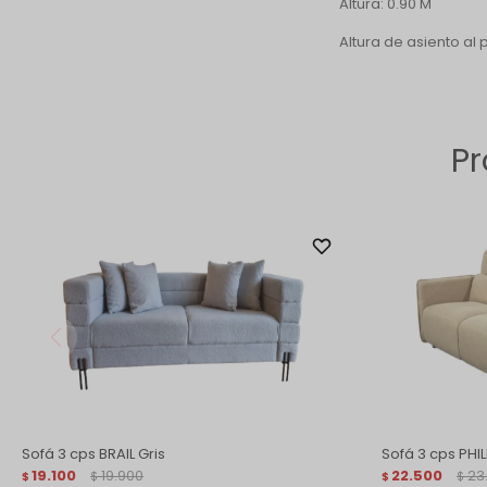
Altura: 0.90 M
Altura de asiento al 
Pr
Sofá 3 cps BRAIL Gris
Sofá 3 cps PHIL
19.100
19.900
22.500
23
$
$
$
$