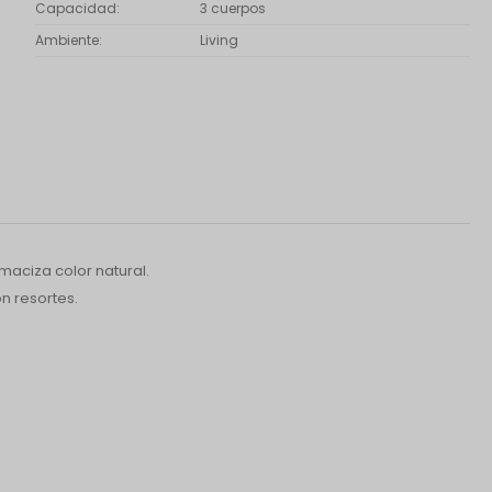
Capacidad
3 cuerpos
Ambiente
Living
maciza color natural.
n resortes.