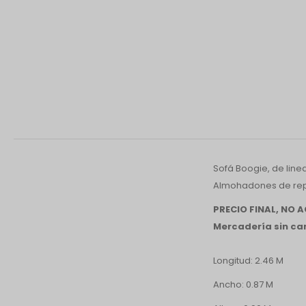
Sofá Boogie, de line
Almohadones de repa
PRECIO FINAL, NO
Mercadería sin cam
Longitud: 2.46 M
Ancho: 0.87 M