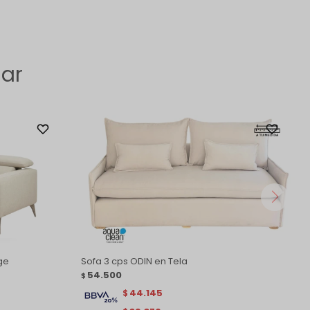
sar
ge
Sofa 3 cps ODIN en Tela
54.500
$
44.145
$