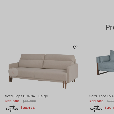
Pr
Sofá 3 cps DONNA - Beige
Sofá 3 cps EVA
33.500
35.900
33.500
35
$
$
$
$
28.475
30.
$
$