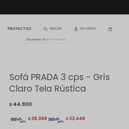
PROYECTOS
✨
Búsquedas IA
por Conecta361
Sofá PRADA 3 cps - Gris
Claro Tela Rústica
44.900
$
36.369
32.440
$
$