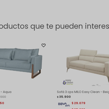
oductos que te pueden intere
 - Aqua
Sofá 3 cps MILO Easy Clean - Bei
.900
35.900
$
150
29.079
$