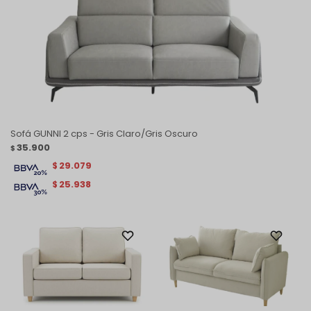
Sofá GUNNI 2 cps - Gris Claro/Gris Oscuro
35.900
$
29.079
$
25.938
$