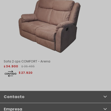
Sofa 2 cps COMFORT - Arena
34.900
36.465
$
$
27.920
$
Contacto
Empresa