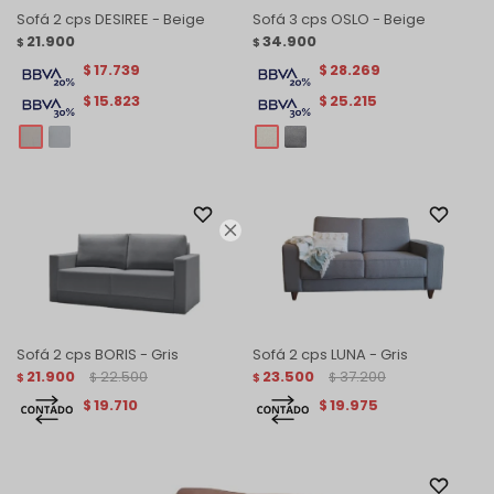
Sofá 2 cps DESIREE - Beige
Sofá 3 cps OSLO - Beige
21.900
34.900
$
$
17.739
28.269
$
$
15.823
25.215
$
$

Sofá 2 cps BORIS - Gris
Sofá 2 cps LUNA - Gris
21.900
22.500
23.500
37.200
$
$
$
$
19.710
19.975
$
$