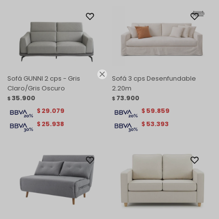

Sofá GUNNI 2 cps - Gris
Sofá 3 cps Desenfundable
Claro/Gris Oscuro
2.20m
35.900
73.900
$
$
29.079
59.859
$
$
25.938
53.393
$
$