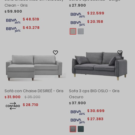
Clean - Gris
27.900
$
59.900
$
22.599
$
48.519
$
20.158
$
43.278
$
Sofá con Chaise DESIREÉ - Gris
Sofa 3 cps BIG OSLO - Gris
31.900
35.200
Oscuro
$
$
37.900
$
28.710
$
30.699
$
27.383
$