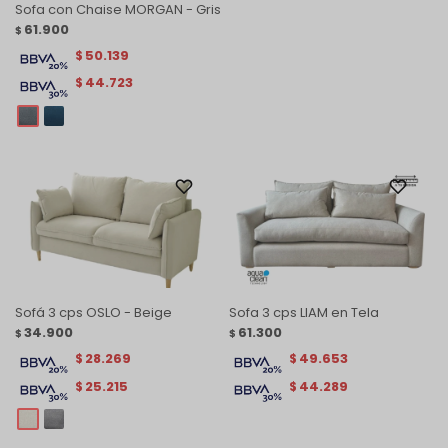
Sofa con Chaise MORGAN - Gris
61.900
$
50.139
$
44.723
$
Sofá 3 cps OSLO - Beige
Sofa 3 cps LIAM en Tela
34.900
61.300
$
$
28.269
49.653
$
$
25.215
44.289
$
$