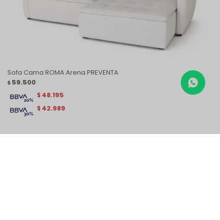
Sofa Cama ROMA Arena PREVENTA
59.500
$
48.195
$
42.989
$
Sofá PRADA 3 cps - Gris Claro
Sofa 3 cps MAGNUS - Gris