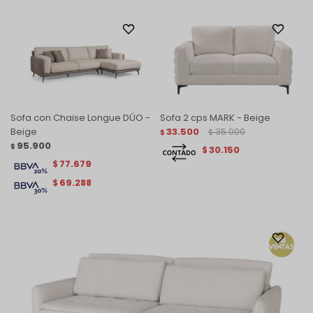
Sofa con Chaise Longue DÚO -
Sofa 2 cps MARK - Beige
Gris
33.500
35.000
$
$
95.900
$
30.150
$
77.679
$
69.288
$