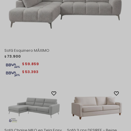
Sofá Esquinero MÁXIMO
73.900
$
59.859
$
53.393
$
Sofá Chaise MILO en Tela Easy
Sofá 3 cps DESIREE - Beige