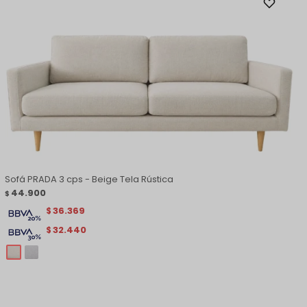
Sofá PRADA 3 cps - Beige Tela Rústica
44.900
$
36.369
$
32.440
$