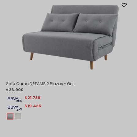
Sofá Cama DREAMS 2 Plazas - Gris
26.900
$
21.789
$
19.435
$