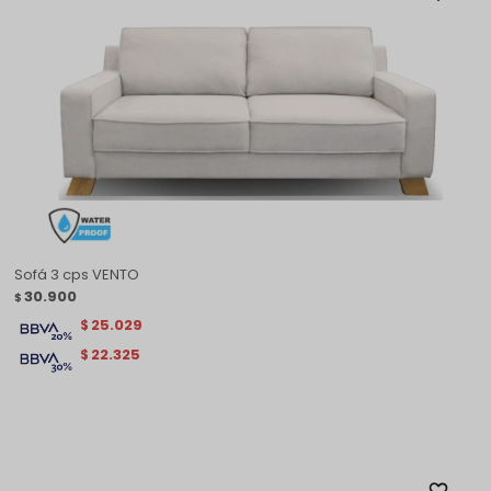
Sofá 3 cps VENTO
30.900
$
25.029
$
22.325
$