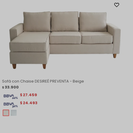
Sofá con Chaise DESIREÉ PREVENTA - Beige
33.900
$
27.459
$
24.493
$