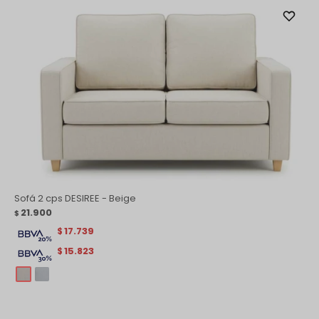
Sofá 2 cps DESIREE - Beige
21.900
$
17.739
$
15.823
$