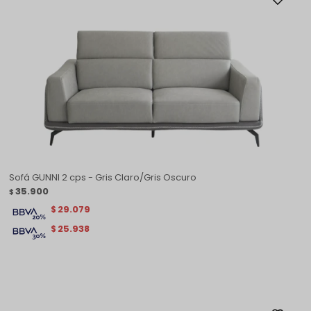
Sofá GUNNI 2 cps - Gris Claro/Gris Oscuro
35.900
$
29.079
$
25.938
$