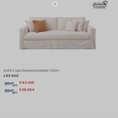

Sofá 2 cps Desenfundable 1.60m
53.500
$
43.335
$
38.654
$