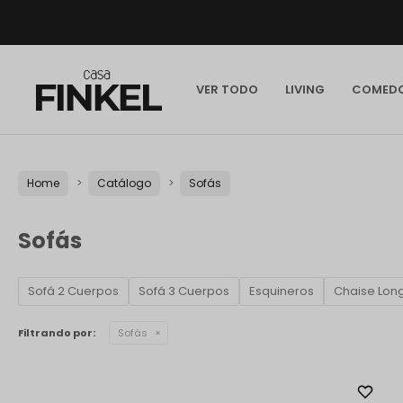
VER TODO
LIVING
COMED
Home
Catálogo
Sofás
Sofás
Sofá 2 Cuerpos
Sofá 3 Cuerpos
Esquineros
Chaise Lon
Filtrando por:
Sofás