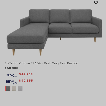
Sofá con Chaise PRADA - Dark Grey Tela Rústica
58.900
$
47.709
$
42.555
$