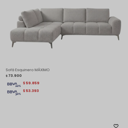
Sofá Esquinero MÁXIMO
73.900
$
59.859
$
53.393
$