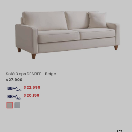
Sofá 3 cps DESIREE - Beige
27.900
$
22.599
$
20.158
$