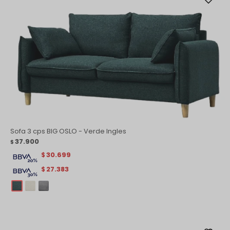
Sofa 3 cps BIG OSLO - Verde Ingles
37.900
$
30.699
$
27.383
$