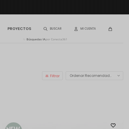
PROYECTOS
✨
Búsquedas IA
por Conecta361
Recomendados