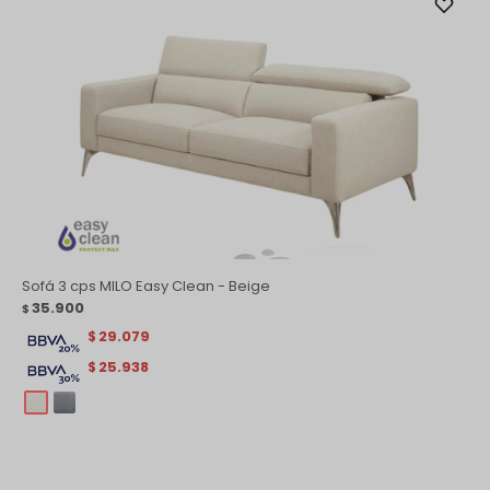
Sofá 3 cps MILO Easy Clean - Beige
35.900
$
29.079
$
25.938
$