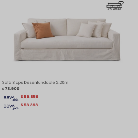
Sofá 3 cps Desenfundable 2.20m
73.900
$
59.859
$
53.393
$