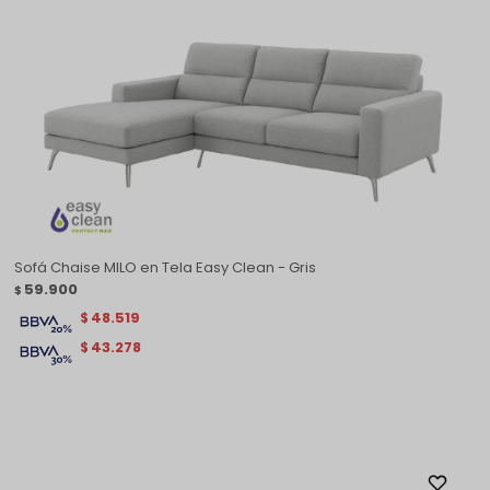
Sofá Chaise MILO en Tela Easy Clean - Gris
59.900
$
48.519
$
43.278
$