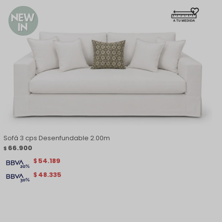
Sofá 3 cps Desenfundable 2.00m
66.900
$
54.189
$
48.335
$