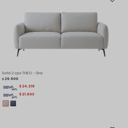
Sofá 2 cps THEO - Gris
29.900
$
24.219
$
21.603
$