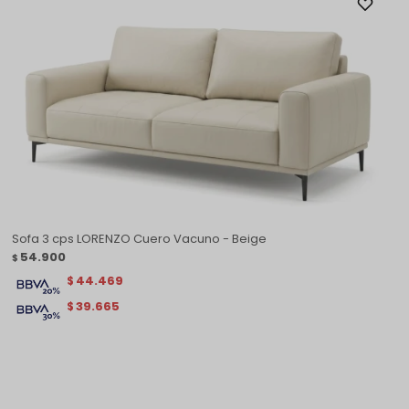
Sofa 3 cps LORENZO Cuero Vacuno - Beige
54.900
$
44.469
$
39.665
$