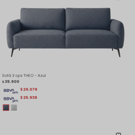
Sofá 3 cps THEO - Azul
35.900
$
29.079
$
25.938
$