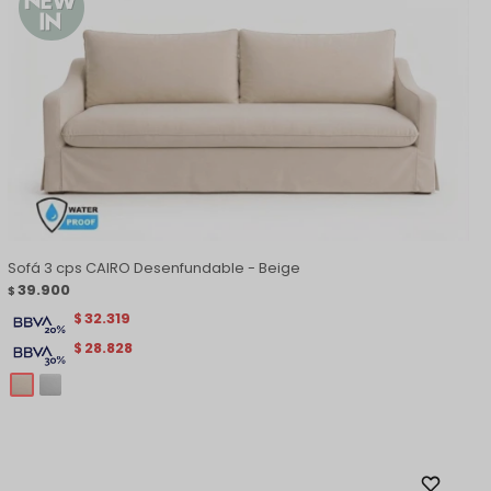
Sofá 3 cps CAIRO Desenfundable - Beige
39.900
$
32.319
$
28.828
$