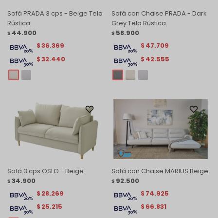
Sofá PRADA 3 cps - Beige Tela
Sofá con Chaise PRADA - Dark
Rústica
Grey Tela Rústica
44.900
58.900
$
$
36.369
47.709
$
$
32.440
42.555
$
$
Sofá 3 cps OSLO - Beige
Sofá con Chaise MARIUS Beige
34.900
92.500
$
$
28.269
74.925
$
$
25.215
66.831
$
$