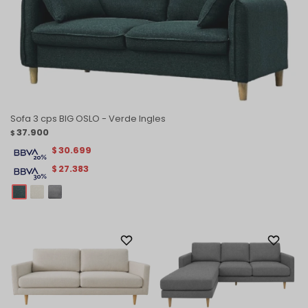
Sofa 3 cps BIG OSLO - Verde Ingles
37.900
$
30.699
$
27.383
$