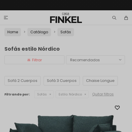

Home
Catálogo
Sofás
Sofás estilo Nórdico
Recomendados
Sofá 2 Cuerpos
Sofá 3 Cuerpos
Chaise Longue
Quitar filtros
Filtrando por:
Sofás
Estilo:
Nórdico