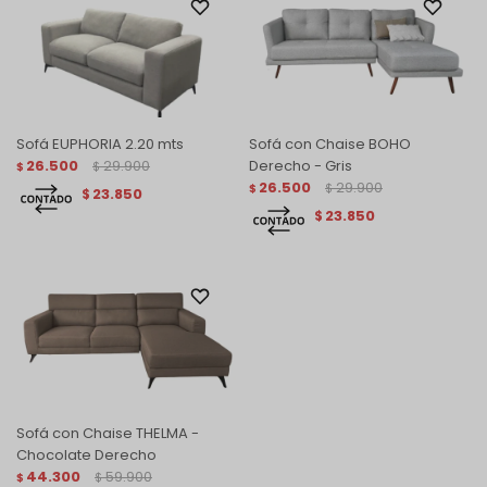
Sofá EUPHORIA 2.20 mts
Sofá con Chaise BOHO
26.500
29.900
Derecho - Gris
$
$
26.500
29.900
$
$
23.850
$
23.850
$
Sofá con Chaise THELMA -
Chocolate Derecho
44.300
59.900
$
$