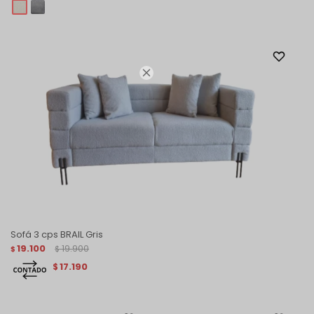

Sofá 3 cps BRAIL Gris
19.100
19.900
$
$
17.190
$