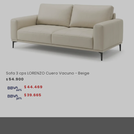
Sofa 3 cps LORENZO Cuero Vacuno - Beige
54.900
$
44.469
$
39.665
$