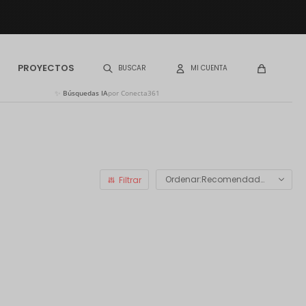
PROYECTOS
✨
Búsquedas IA
por Conecta361
Recomendados