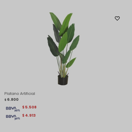
Platano Artificial
6.800
$
5.508
$
4.913
$