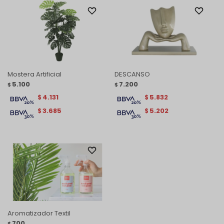
Mostera Artificial
DESCANSO
5.100
7.200
$
$
4.131
5.832
$
$
3.685
5.202
$
$
Aromatizador Textil
700
$