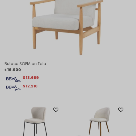
Butaca SOFIA en Tela
16.900
$
13.689
$
12.210
$