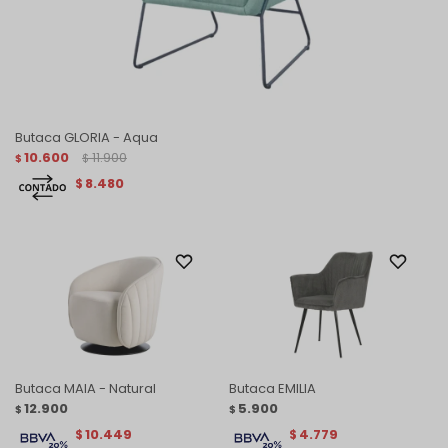
Butaca GLORIA - Aqua
10.600
11.900
$
$
8.480
$
Butaca MAIA - Natural
Butaca EMILIA
12.900
5.900
$
$
10.449
4.779
$
$