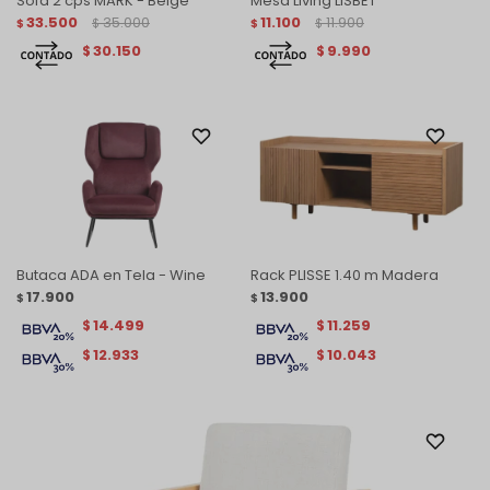
Sofa 2 cps MARK - Beige
Mesa Living LISBET
33.500
35.000
11.100
11.900
$
$
$
$
30.150
9.990
$
$
Butaca ADA en Tela - Wine
Rack PLISSE 1.40 m Madera
17.900
13.900
$
$
14.499
11.259
$
$
12.933
10.043
$
$