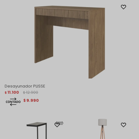
Desayunador PLISSE
11.100
12.900
$
$
9.990
$