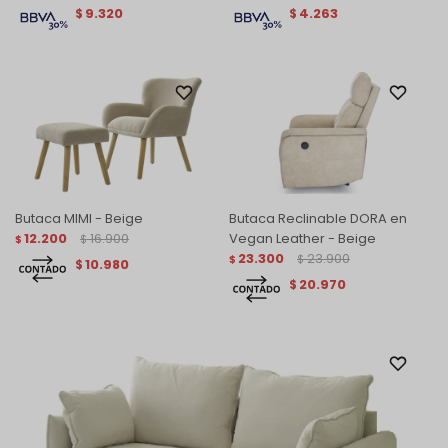
9.320
4.263
$
$
Butaca MIMI - Beige
Butaca Reclinable DORA en
12.200
16.900
Vegan Leather - Beige
$
$
23.300
23.900
$
$
10.980
$
20.970
$