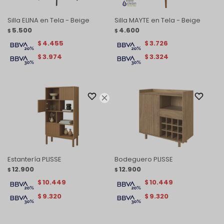
Silla ELINA en Tela - Beige
Silla MAYTE en Tela - Beige
5.500
4.600
$
$
4.455
3.726
$
$
3.974
3.324
$
$

Estantería PLISSE
Bodeguero PLISSE
12.900
12.900
$
$
10.449
10.449
$
$
9.320
9.320
$
$