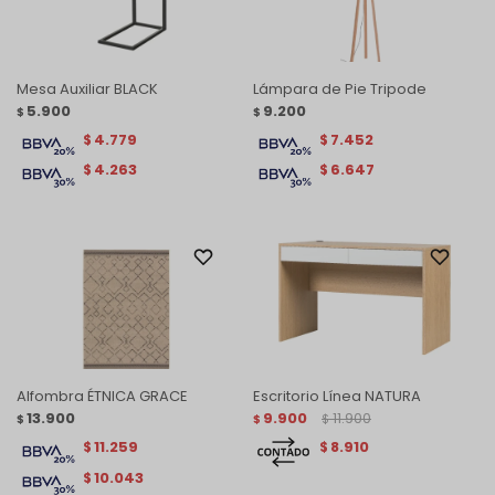
Mesa Auxiliar BLACK
Lámpara de Pie Tripode
5.900
9.200
$
$
4.779
7.452
$
$
4.263
6.647
$
$
Alfombra ÉTNICA GRACE
Escritorio Línea NATURA
13.900
9.900
11.900
$
$
$
11.259
8.910
$
$
10.043
$