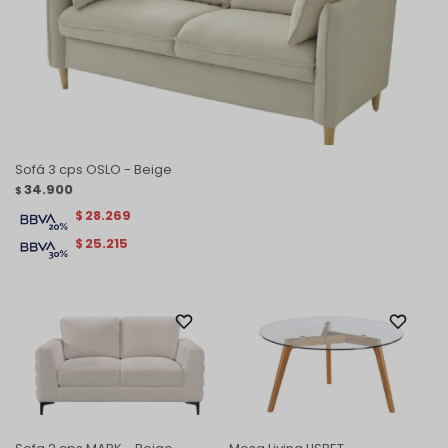
Sofá 3 cps OSLO - Beige
34.900
$
28.269
$
25.215
$