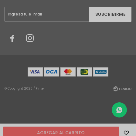
SUSCRIBIRME


© Copyright 2026 / Finkel
Fenicio
AGREGAR AL CARRITO