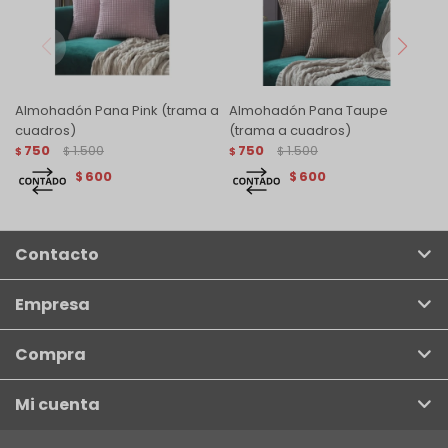
Almohadón Pana Pink (trama a
Almohadón Pana Taupe
cuadros)
(trama a cuadros)
750
1.500
750
1.500
$
$
$
$
600
600
$
$
Contacto
Empresa
Compra
Mi cuenta