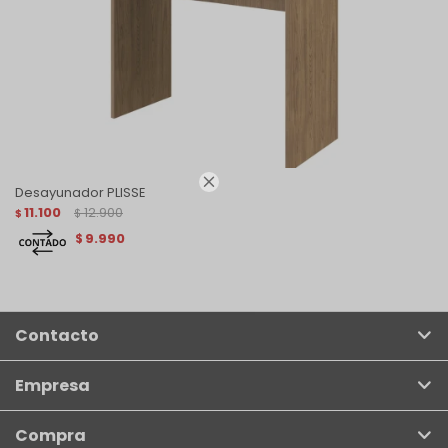

Desayunador PLISSE
11.100
12.900
$
$
9.990
$
Contacto
Empresa
Compra