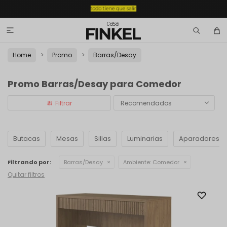

Home
Promo
Barras/Desay
Promo Barras/Desay para Comedor
Recomendados
Butacas
Mesas
Sillas
Luminarias
Aparadores
Filtrando por:
Barras/Desay
Ambiente:
Comedor
Quitar filtros