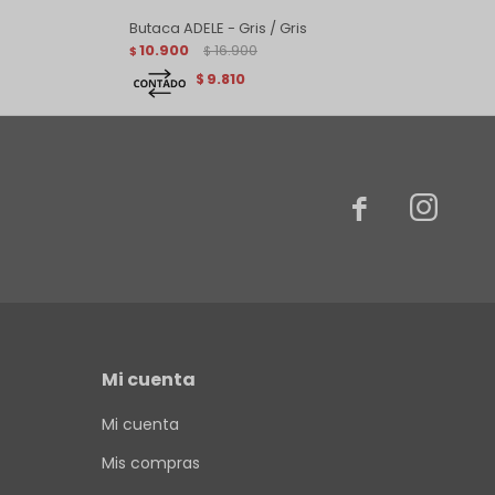
Butaca ADELE - Gris / Gris
10.900
16.900
$
$
9.810
$


Mi cuenta
Mi cuenta
Mis compras