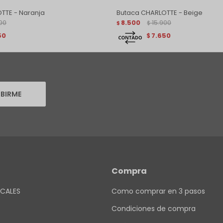
TTE - Naranja
Butaca CHARLOTTE - Beige
00
8.500
15.900
$
$
50
7.650
$
IBIRME
Compra
CALES
Como comprar en 3 pasos
Condiciones de compra