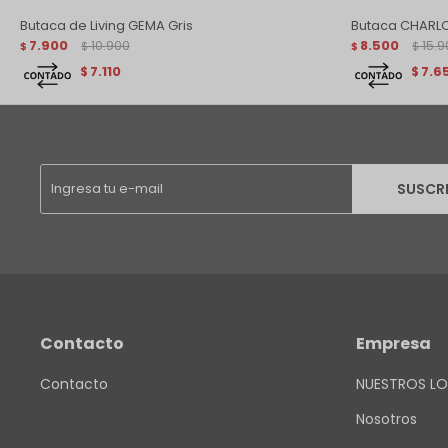
Butaca de Living GEMA Gris
Butaca CHARLO
7.900
10.900
8.500
15.9
$
$
$
$
7.110
7.6
$
$
SUSCR
Contacto
Empresa
Contacto
NUESTROS LO
Nosotros