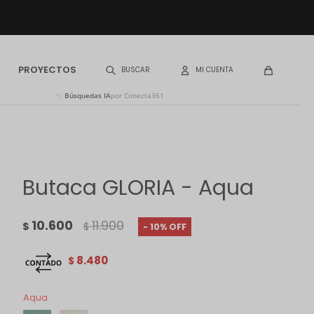
PROYECTOS
✨
Búsquedas IA
por Conecta361
Butaca GLORIA - Aqua
10.600
11.900
$
$
10
8.480
$
Aqua