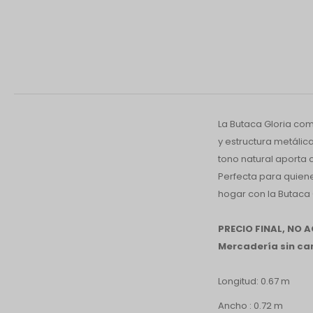
La Butaca Gloria com
y estructura metálic
tono natural aporta 
Perfecta para quien
hogar con la Butaca 
PRECIO FINAL, NO
Mercadería sin cam
Longitud: 0.67 m
Ancho : 0.72 m