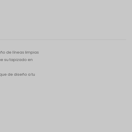
ño de líneas limpias
ue su tapizado en
que de diseño a tu