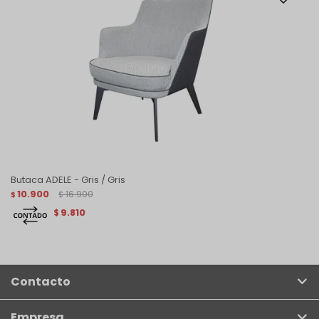
Butaca ADELE - Gris / Gris
10.900
16.900
$
$
9.810
$
Contacto
Empresa