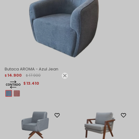
Butaca AROMA - Azul Jean
14.900
17.900

$
$
13.410
$