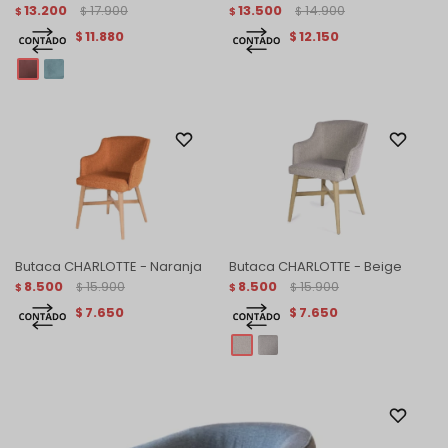
13.200
17.900
13.500
14.900
$
$
$
$
11.880
12.150
$
$
Butaca CHARLOTTE - Naranja
Butaca CHARLOTTE - Beige
8.500
15.900
8.500
15.900
$
$
$
$
7.650
7.650
$
$