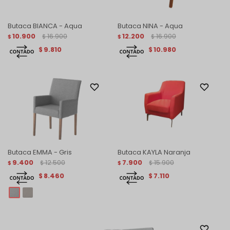
Butaca BIANCA - Aqua
Butaca NINA - Aqua
10.900
16.900
12.200
16.900
$
$
$
$
9.810
10.980
$
$
Butaca EMMA - Gris
Butaca KAYLA Naranja
9.400
12.500
7.900
15.900
$
$
$
$
8.460
7.110
$
$