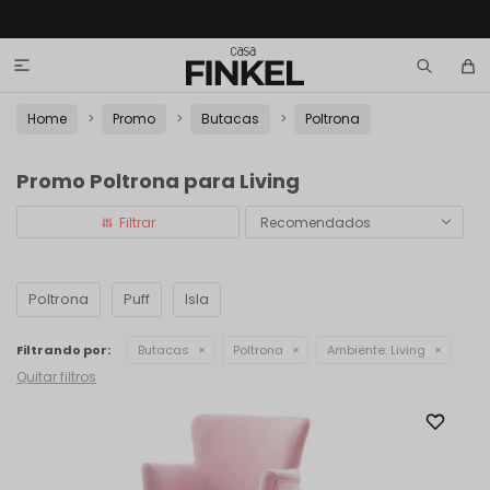

Home
Promo
Butacas
Poltrona
Promo Poltrona para Living
Recomendados
Poltrona
Puff
Isla
Filtrando por:
Butacas
Poltrona
Ambiente:
Living
Quitar filtros