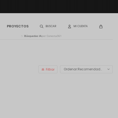
PROYECTOS
✨
Búsquedas IA
por Conecta361
Recomendados