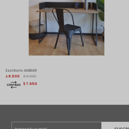
Escritorio AMBAR
8.500
9.900
$
$
7.650
$