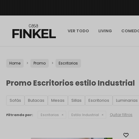
VER TODO
LIVING
COMED
Home
Promo
Escritorios
Promo Escritorios estilo Industrial
Sofás
Butacas
Mesas
Sillas
Escritorios
Luminarias
Quitar filtros
Filtrando por:
Escritorios
Estilo:
Industrial