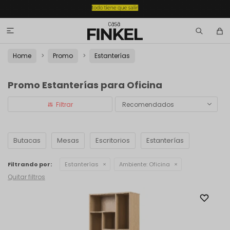

Home
Promo
Estanterías
Promo Estanterías para Oficina
Recomendados
Butacas
Mesas
Escritorios
Estanterías
Filtrando por:
Estanterías
Ambiente:
Oficina
Quitar filtros