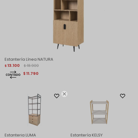
Estantería Línea NATURA
13.100
18.900
$
$
11.790
$

Estanteria LUMA
Estantería KELSY