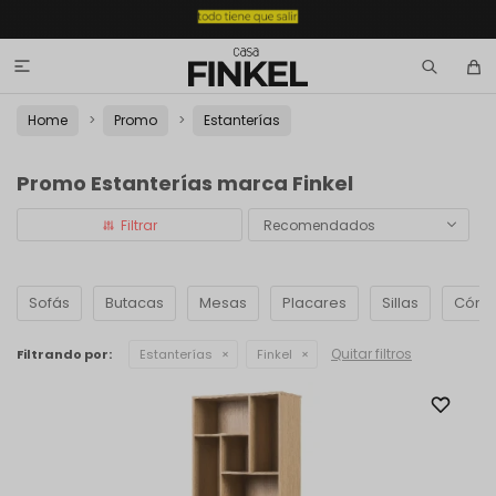

Home
Promo
Estanterías
Promo Estanterías marca Finkel
Recomendados
Sofás
Butacas
Mesas
Placares
Sillas
Cómo
Quitar filtros
Filtrando por:
Estanterías
Finkel