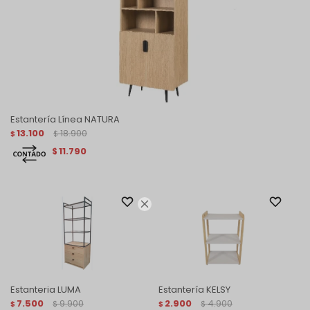
Estantería Línea NATURA
13.100
18.900
$
$
11.790
$

Estanteria LUMA
Estantería KELSY
7.500
9.900
2.900
4.900
$
$
$
$