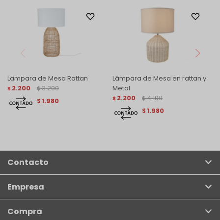
Lampara de Mesa Rattan
Lámpara de Mesa en rattan y
2.200
3.200
Metal
$
$
2.200
4.100
$
$
1.980
$
1.980
$
Contacto
Empresa
Compra