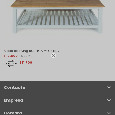
Mesa de Living RÚSTICA MUESTRA

19.500
22.500
$
$
11.700
$
Contacto
Empresa
Compra