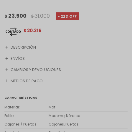
23.900
31.000
$
$
22
20.315
$
DESCRIPCIÓN
ENVÍOS
CAMBIOS Y DEVOLUCIONES
MEDIOS DE PAGO
CARACTERÍSTICAS
Material
Mdf
Estilo
Moderno, Nórdico
Cajones / Puertas
Cajones, Puertas